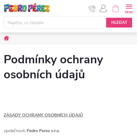
Přejít
NÁKUPNÍ
KOŠÍK
na
obsah
HLEDAT
Domů
Podmínky ochrany
osobních údajů
ZÁSADY OCHRANY OSOBNÍCH ÚDAJŮ
společnosti
Pedro Perez s.r.o.