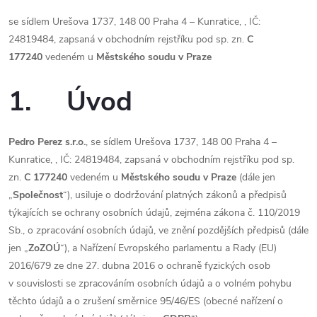
se sídlem Urešova 1737, 148 00 Praha 4 – Kunratice, , IČ:
24819484, zapsaná v obchodním rejstříku pod sp. zn.
C
177240
vedeném u
Městského soudu v Praze
1. Úvod
Pedro Perez s.r.o.
, se sídlem Urešova 1737, 148 00 Praha 4 –
Kunratice, , IČ: 24819484, zapsaná v obchodním rejstříku pod sp.
zn.
C 177240
vedeném u
Městského soudu v Praze
(dále jen
„
Společnost
“), usiluje o dodržování platných zákonů a předpisů
týkajících se ochrany osobních údajů, zejména zákona č. 110/2019
Sb., o zpracování osobních údajů, ve znění pozdějších předpisů (dále
jen „
ZoZOÚ
“), a Nařízení Evropského parlamentu a Rady (EU)
2016/679 ze dne 27. dubna 2016 o ochraně fyzických osob
v souvislosti se zpracováním osobních údajů a o volném pohybu
těchto údajů a o zrušení směrnice 95/46/ES (obecné nařízení o