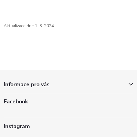
Aktualizace dne 1. 3. 2024
Z
Informace pro vás
á
Facebook
p
a
Instagram