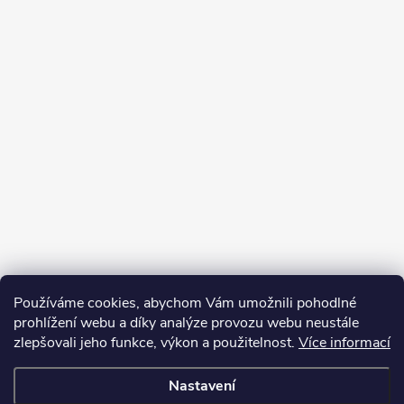
t
í
Sledovat na Instagramu
Používáme cookies, abychom Vám umožnili pohodlné
prohlížení webu a díky analýze provozu webu neustále
zlepšovali jeho funkce, výkon a použitelnost.
Více informací
O nás
Nastavení