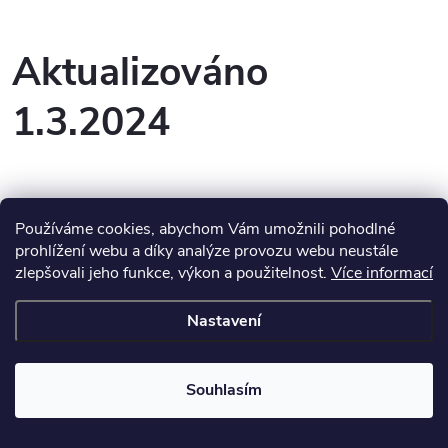
Aktualizováno
1.3.2024
Používáme cookies, abychom Vám umožnili pohodlné
prohlížení webu a díky analýze provozu webu neustále
Z
zlepšovali jeho funkce, výkon a použitelnost.
Více informací
Informace pro vás
á
Nastavení
Facebook
p
Souhlasím
a
Instagram