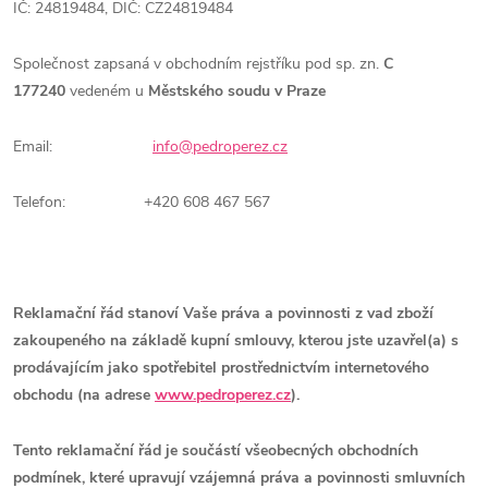
IČ: 24819484, DIČ: CZ24819484
Společnost zapsaná v obchodním rejstříku pod sp. zn.
C
177240
vedeném u
Městského soudu v Praze
Email:
info@pedroperez.cz
Telefon:
+420 608 467 567
Reklamační řád stanoví Vaše práva a povinnosti z vad zboží
zakoupeného na základě kupní smlouvy, kterou jste uzavřel(a) s
prodávajícím jako spotřebitel prostřednictvím internetového
obchodu (na adrese
www.pedroperez.cz
).
Tento reklamační řád je součástí všeobecných obchodních
podmínek, které upravují vzájemná práva a povinnosti smluvních