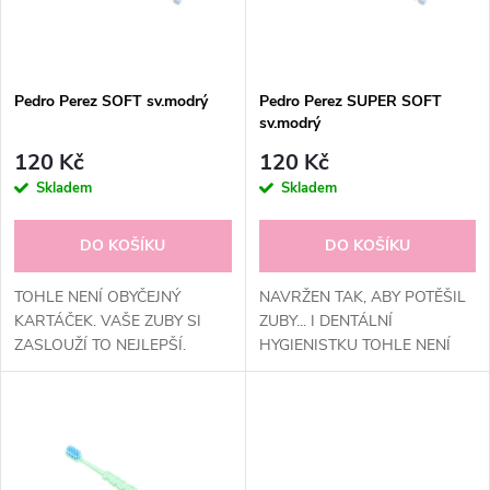
n
i
í
s
p
Pedro Perez SOFT sv.modrý
Pedro Perez SUPER SOFT
sv.modrý
p
r
120 Kč
120 Kč
r
Skladem
Skladem
o
o
DO KOŠÍKU
DO KOŠÍKU
d
d
TOHLE NENÍ OBYČEJNÝ
NAVRŽEN TAK, ABY POTĚŠIL
u
KARTÁČEK. VAŠE ZUBY SI
ZUBY... I DENTÁLNÍ
ZASLOUŽÍ TO NEJLEPŠÍ.
HYGIENISTKU TOHLE NENÍ
u
OBYČEJNÝ KARTÁČEK.
k
k
t
t