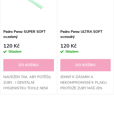
ů
ů
Pedro Perez SUPER SOFT
Pedro Perez ULTRA SOFT
sv.zelený
sv.modrý
120 Kč
120 Kč
Skladem
Skladem
DO KOŠÍKU
DO KOŠÍKU
NAVRŽEN TAK, ABY POTĚŠIL
JEMNÝ K DÁSNÍM A
ZUBY... I DENTÁLNÍ
NEKOMPROMISNÍ K PLAKU.
HYGIENISTKU TOHLE NENÍ
PROTOŽE ZUBY MÁŠ JEN
OBYČEJNÝ KARTÁČEK.
JEDNY.
O